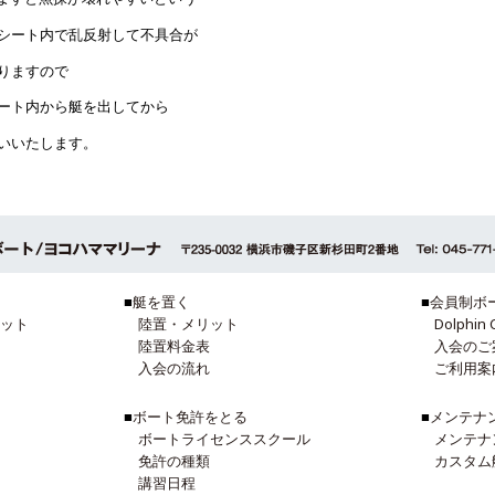
シート内で乱反射して不具合が
りますので
ート内から艇を出してから
いいたします。
■
艇を置く
■
会員制ボ
ット
陸置・メリット
Dolphin 
陸置料金表
入会のご
入会の流れ
ご利用案
■
ボート免許をとる
■
メンテナ
ボートライセンススクール
メンテナ
免許の種類
カスタム
講習日程