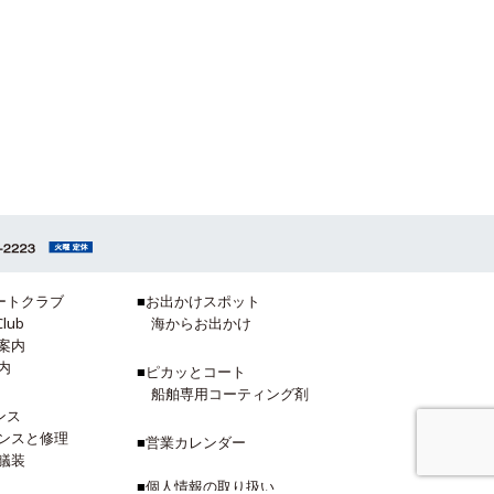
ートクラブ
■
お出かけスポット
Club
海からお出かけ
案内
内
■
ピカッとコート
船舶専用コーティング剤
ンス
ンスと修理
■
営業カレンダー
艤装
■
個人情報の取り扱い