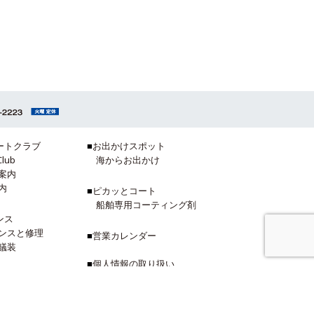
ートクラブ
■
お出かけスポット
Club
海からお出かけ
案内
内
■
ピカッとコート
船舶専用コーティング剤
ンス
ンスと修理
■
営業カレンダー
艤装
■
個人情報の取り扱い