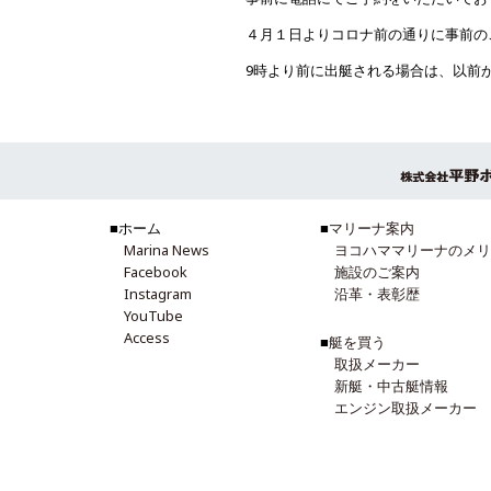
４月１日よりコロナ前の通りに事前の
9時より前に出艇される場合は、以前
■ホーム
■
マリーナ案内
Marina News
ヨコハママリーナのメリ
Facebook
施設のご案内
Instagram
沿革・表彰歴
YouTube
Access
■
艇を買う
取扱メーカー
新艇・中古艇情報
エンジン取扱メーカー
船外機