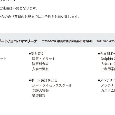
ご連絡は不要となります。
からの通り前日のお昼までにご予約をお願い致します。
■
艇を置く
■
会員制ボ
ット
陸置・メリット
Dolphin 
陸置料金表
入会のご
入会の流れ
ご利用案
■
ボート免許をとる
■
メンテナ
ボートライセンススクール
メンテナ
免許の種類
カスタム
講習日程
お申し込み
更新・失効講習
更新・失効講習日程