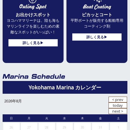
お出かけスポット
ピカッとコート
ヨコハママリーナは、陸も海も
平野ボートが販売する
船舶専用
マリンライフを
楽しむための素
コーティング剤
敵なスポットがいっぱい！
詳しく見る▶
詳しく見る▶
Yokohama Marina カレンダー
2026年8月
日
月
火
水
木
金
土
26
27
28
29
30
31
1