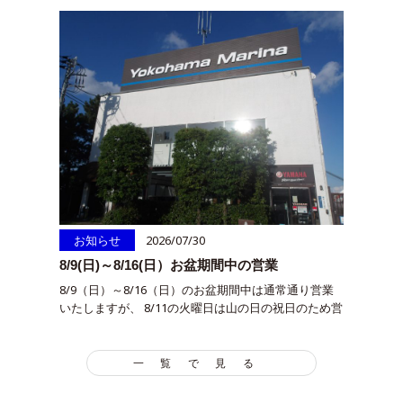
お知らせ
2026/07/30
別のお
更新
8/9(日)～8/16(日）お盆期間中の営業
た。
免
ける
8/9（日）～8/16（日）のお盆期間中は通常通り営業
20
を…
いたしますが、 8/11の火曜日は山の日の祝日のため営
14,
業、翌日の8/12水曜日が定休日となります。 何卒よろ
18
しくお願い申し上げます。…
てお
一覧で見る