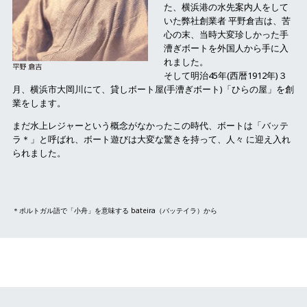
た、横浜港の水先案内人をして
いた弊社創業者 平野倉吉は、苦
心の末、当時大変珍しかった手
漕ぎボートを外国人から手に入
れました。
そして明治45年(西暦1912年)３
月、横浜市大岡川にて、貸しボート屋(手漕ぎボート)「ひらの屋」を創
業をします。
まだ水上レジャーという概念がなかったこの時代、ボートは「バッテ
ラ＊」と呼ばれ、ボート遊びは大変な驚きを持って、人々 に迎え入れ
られました。
＊ポルトガル語で「小舟」を意味する bateira（バッテイラ）から