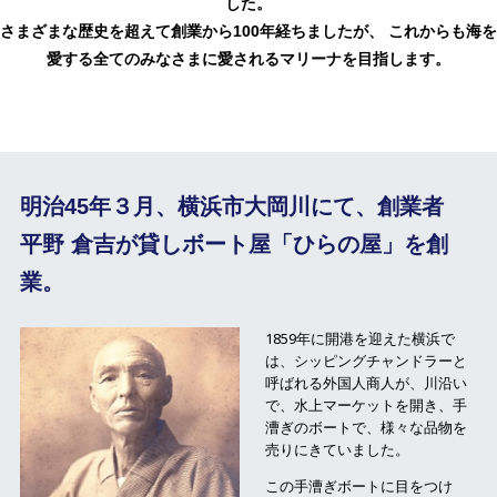
した。
さまざまな歴史を超えて創業から100年経ちましたが、
これからも海を
愛する全てのみなさまに愛されるマリーナを目指します。
明治45年３月、横浜市大岡川にて、
創業者
平野 倉吉が貸しボート屋「ひらの屋」を創
業。
1859年に開港を迎えた横浜で
は、シッピングチャンドラーと
呼ばれる外国人商人が、川沿い
で、水上マーケットを開き、手
漕ぎのボートで、様々な品物を
売りにきていました。
この手漕ぎボートに目をつけ