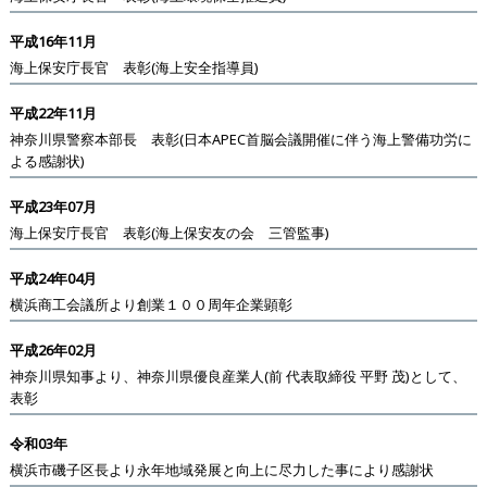
平成16年11月
海上保安庁長官 表彰(海上安全指導員)
平成22年11月
神奈川県警察本部長 表彰(日本APEC首脳会議開催に伴う海上警備功労に
よる感謝状)
平成23年07月
海上保安庁長官 表彰(海上保安友の会 三管監事)
平成24年04月
横浜商工会議所より創業１００周年企業顕彰
平成26年02月
神奈川県知事より、神奈川県優良産業人(前 代表取締役 平野 茂)として、
表彰
令和03年
横浜市磯子区長より永年地域発展と向上に尽力した事により感謝状