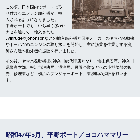
この頃、日本国内でボートに取
り付けるエンジン船外機が、輸
入されるようになりました。
平野ボートでも、いち早く(株)ヤ
ナセを通して、輸入された
Evinrudeやjohonsonなどの輸入船外機と国産メーカーのヤマハ発動機
やトーハツのエンジンの取り扱いを開始し、
主に漁業を生業とする漁
師さん達へ船外機の拡販を行いました。
その後、ヤマハ発動機(株)神奈川総代理店となり、海上保安庁、神奈川
県警察本部、横浜市消防局、港湾局、民間企業などへの小型船舶の販
売、修理業など、横浜のプレジャーボート、業務艇の拡販を担いま
す。
昭和47年5月、平野ボート／ヨコハママリー