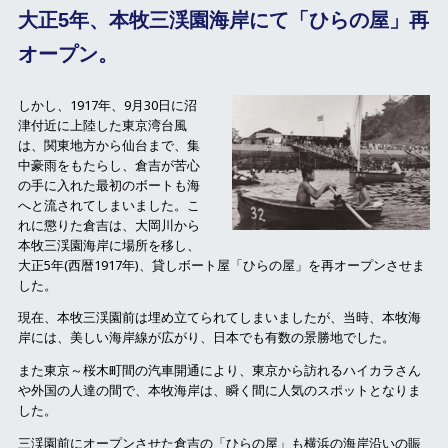
大正5年、本牧三渓園海岸にて「ひらの屋」再
オープン。
しかし、1917年、9月30日に沼
津付近に上陸した東京湾台風
は、関東地方から仙台まで、集
中豪雨をもたらし、倉吉が苦心
の手に入れた最初のボートも海
へと流されてしまいました。こ
れに懲りた倉吉は、大岡川から
本牧三渓園海岸に場所を移し、
大正5年(西暦1917年)、貸しボート屋「ひらの屋」を再オープンさせま
した。
現在、本牧三渓園前は埋め立てられてしまいましたが、当時、本牧海
岸には、美しい海岸線が広がり、日本でも有数の景勝地でした。
また東京～桜木町間の汽車開通により、東京から訪れるハイカラさん
や外国の人達の間で、本牧海岸は、瞬く間に人気のスポットとなりま
した。
三渓園前にオープンさせた倉吉の「ひらの屋」も横浜の海岸沿いの賑