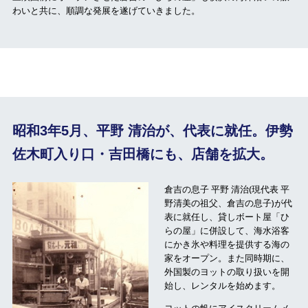
わいと共に、順調な発展を遂げていきました。
昭和3年5月、平野 清治が、代表に就任。
伊勢
佐木町入り口・吉田橋にも、店舗を拡大。
倉吉の息子 平野 清治(現代表 平
野清美の祖父、倉吉の息子)が代
表に就任し、貸しボート屋「ひ
らの屋」に併設して、海水浴客
にかき氷や料理を提供する海の
家をオープン。また同時期に、
外国製のヨットの取り扱いを開
始し、レンタルを始めます。