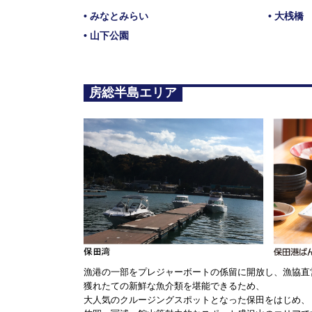
• みなとみらい
• 大桟橋
• 山下公園
房総半島エリア
漁港の一部をプレジャーボートの係留に開放し、漁協直
獲れたての新鮮な魚介類を堪能できるため、
大人気のクルージングスポットとなった保田をはじめ、