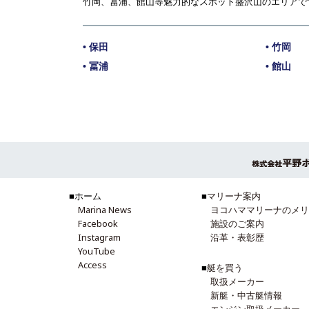
竹岡、冨浦、館山等魅力的なスポット盛沢山のエリアで
• 保田
• 竹岡
• 冨浦
• 館山
■ホーム
■
マリーナ案内
Marina News
ヨコハママリーナのメリ
Facebook
施設のご案内
Instagram
沿革・表彰歴
YouTube
Access
■
艇を買う
取扱メーカー
新艇・中古艇情報
エンジン取扱メーカー