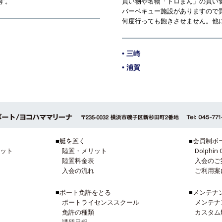
買い物や名物「トロまん」の買い
す。
バーベキュー施設がありますので
何度行っても飽きさせません。他
• 三崎
• 浦賀
■
艇を置く
■
会員制ボ
ット
陸置・メリット
Dolphin 
陸置料金表
入会のご
入会の流れ
ご利用案
■
ボート免許をとる
■
メンテナ
ボートライセンススクール
メンテナ
免許の種類
カスタム
講習日程