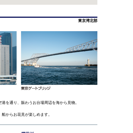
東京湾北部
空港を通り、賑わうお台場周辺を海から見物。
、船からお花見が楽しめます。