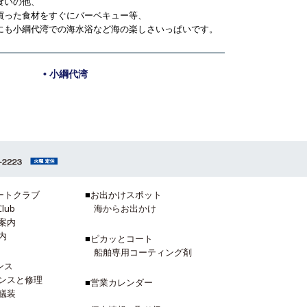
食いの他、
買った食材をすぐにバーベキュー等、
にも小綱代湾での海水浴など海の楽しさいっぱいです。
• 小綱代湾
ートクラブ
■
お出かけスポット
Club
海からお出かけ
案内
内
■
ピカッとコート
船舶専用コーティング剤
ンス
ンスと修理
■
営業カレンダー
艤装